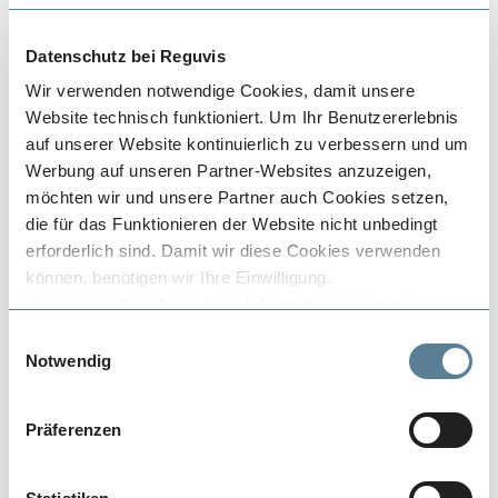
Datenschutz bei Reguvis
Wir verwenden notwendige Cookies, damit unsere
Website technisch funktioniert. Um Ihr Benutzererlebnis
auf unserer Website kontinuierlich zu verbessern und um
Werbung auf unseren Partner-Websites anzuzeigen,
möchten wir und unsere Partner auch Cookies setzen,
Bautabellen-digital - Bautabellen für
die für das Funktionieren der Website nicht unbedingt
Architekten
erforderlich sind. Damit wir diese Cookies verwenden
Online-Ausgabe
können, benötigen wir Ihre Einwilligung.
Wir weisen darauf hin, dass Informationen aus der
58,80 €
inkl. MwSt.
Verwendung von Cookies in den USA verarbeitet werden.
Einwilligungsauswahl
Die betrifft u.a. unseren Partner Google und dessen
Notwendig
Details
Dienste. Der Schutz von personenbezogenen Daten in
den USA entspricht nicht den Anforderungen in der EU,
Präferenzen
insbesondere fehlen durchsetzbare Rechte, die den
Schutz Ihrer Daten gegen den Zugriff von staatlichen
Stellen absichern. Es besteht also das Risiko, dass diese