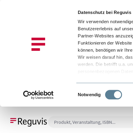
Datenschutz bei Reguvis
Wir verwenden notwendige 
Benutzererlebnis auf unse
Partner-Websites anzuzeig
Funktionieren der Website 
können, benötigen wir Ihre 
Wir weisen darauf hin, da
werden. Die betrifft u.a.
personenbezogenen Daten i
fehlen durchsetzbare Recht
absichern. Es besteht als
Einwilligungsauswahl
zugreifen können, ohne da
Notwendig
Informationen darüber, we
Diensten und weitere Hinw
 Hauptinhalt springen
Zur Suche springen
Zur Hauptnavigation springen
Datenschutzinformation
selbst bestimmen, und zwa
Stimmen Sie der Verwendu