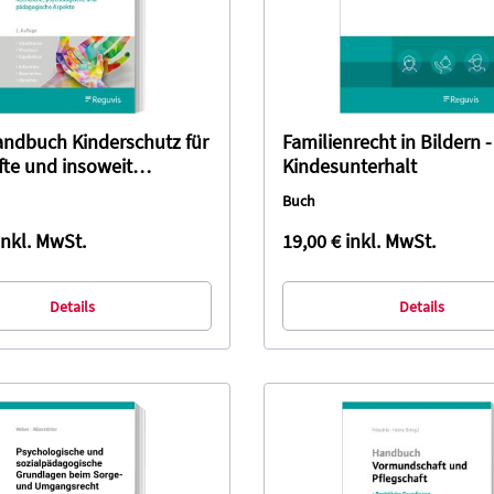
andbuch Kinderschutz für
Familienrecht in Bildern -
fte und insoweit
Kindesunterhalt
ne Fachkräfte
Buch
inkl. MwSt.
19,00 €
inkl. MwSt.
Details
Details