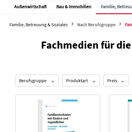
personenbezogenen Daten
Außenwirtschaft
Bau & Immobilien
Familie, Betreu
Sofern Sie der Verwendung 
DSGVO) zustimmen, können 
indem Sie unsere Cookie-Ei
Familie, Betreuung & Soziales
Nach Berufsgruppe
Fam
auswählen, welche Cookies
Fachmedien für die
Berufsgruppe
Produktart
Preis