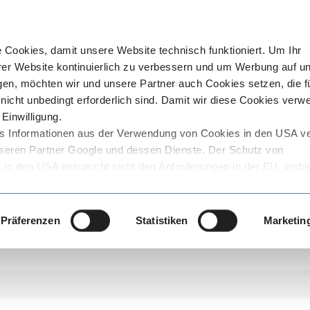
Cookies, damit unsere Website technisch funktioniert. Um Ihr
rer Website kontinuierlich zu verbessern und um Werbung auf u
en, möchten wir und unsere Partner auch Cookies setzen, die f
nicht unbedingt erforderlich sind. Damit wir diese Cookies ver
Einwilligung.
ss Informationen aus der Verwendung von Cookies in den USA ve
 unseren Partner Google und dessen Dienste. Der Schutz von
n den USA entspricht nicht den Anforderungen in der EU, insb
e, die den Schutz Ihrer Daten gegen den Zugriff von staatlichen
o das Risiko, dass diese staatlichen Stellen auf die personenbe
ss der Datenübermittler oder der Empfänger dies wirksam verhi
Präferenzen
Statistiken
Marketin
lche Daten in den USA verarbeitet werden, den von uns verwend
eise zu Cookies und zum Datenschutz finden Sie in unserer
. Den genauen Umfang der genutzten Cookies können Sie ganz
r über den Link zu den Cookie-Einstellungen.
ng von Cookies und der damit verbundenen Verarbeitung Ihrer