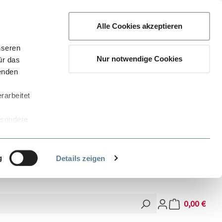
Alle Cookies akzeptieren
nseren
Nur notwendige Cookies
ür das
wenden
rarbeitet
esondere
 Stellen
zogenen Daten
ndern kann.
g
Details zeigen
eten
 bequem
0,00 €
Warenkorb enthä