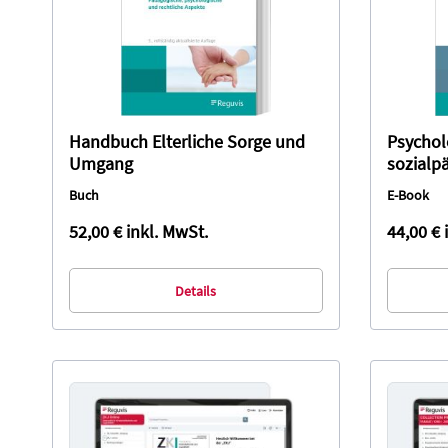
Handbuch Elterliche Sorge und
Psychol
Umgang
sozialp
beim So
Buch
E-Book
(E-Book
52,00 €
inkl. MwSt.
44,00 €
Details