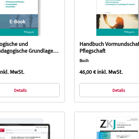
ogische und
Handbuch Vormundschaf
ädagogische Grundlagen
Pflegschaft
rge-und Umgangsrecht
Buch
)
inkl. MwSt.
46,00 €
inkl. MwSt.
Details
Details