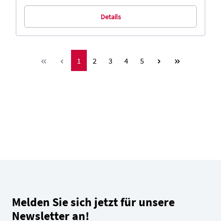
Details
Seite
Seite
Seite
Seite
Seite
1
2
3
4
5
Melden Sie sich jetzt für unsere
Newsletter an!