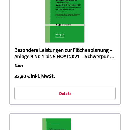
Besondere Leistungen zur Flächenplanung –
Anlage 9 Nr. 1 bis 5 HOAI 2021 – Schwerpunkt
Stadt- und Bauleitplanung (Teil 2 Abschnitt 1
Buch
HOAI 2021)
32,80 €
inkl. MwSt.
Details