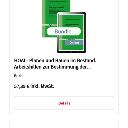
HOAI - Planen und Bauen im Bestand.
Arbeitshilfen zur Bestimmung der
anrechenbaren Kosten aus
Buch
mitzuverarbeitender Bausubstanz und des
Zuschlags für Umbauten und
57,39 €
inkl. MwSt.
Modernisierungen - HOAI 2013 (Bundle)
Details