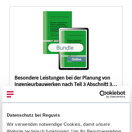
Besondere Leistungen bei der Planung von
Ingenieurbauwerken nach Teil 3 Abschnitt 3, §
41 Nr. 6 (konstruktive Ingenieurbauwerke für
Buch
Verkehrsanlagen) und Nr. 7 (sonstige
Einzelbauwerke ausgenommen Gebäude und
25,90 €
inkl. MwSt.
Freileitungsmaste) HOAI 2013 (Bundle)
Datenschutz bei Reguvis
Details
Wir verwenden notwendige Cookies, damit unsere
Website technisch funktioniert. Um Ihr Benutzererlebnis