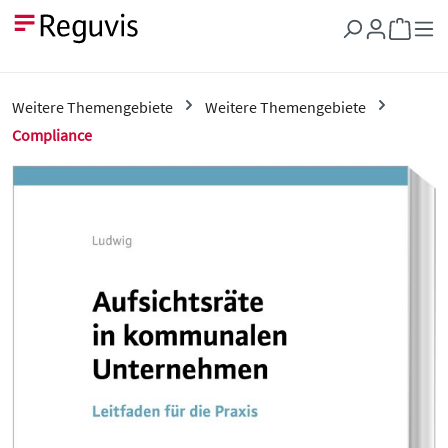
Zum Hauptinhalt springen
Warenkor
Weitere Themengebiete
Weitere Themengebiete
Compliance
Bildergalerie überspringen