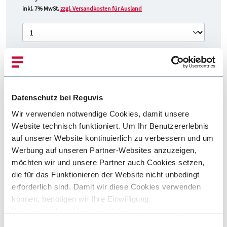
inkl. 7% MwSt.
zzgl. Versandkosten für Ausland
In den Warenkorb
Datenschutz bei Reguvis
Wir verwenden notwendige Cookies, damit unsere
Produktbeschreibung
Website technisch funktioniert. Um Ihr Benutzererlebnis
auf unserer Website kontinuierlich zu verbessern und um
Werbung auf unseren Partner-Websites anzuzeigen,
Dem Aufsichtsrat – nicht nur – in kommunalen Unternehmen
möchten wir und unsere Partner auch Cookies setzen,
obliegt eine bedeutende Aufgabe. Er überwacht den Vorstand
die für das Funktionieren der Website nicht unbedingt
und unterstützt ihn bei seiner Entscheidungsfindung. Hierbei
erforderlich sind. Damit wir diese Cookies verwenden
hat sich der Aufsichtsrat an Gesetzen zu orientieren, ist in
können, benötigen wir Ihre Einwilligung.
Wir weisen darauf hin, dass Informationen aus der
seinem Ermessen aber frei. Seine kompetente Einschätzung ist
Verwendung von Cookies in den USA verarbeitet werden.
Einwilligungsauswahl