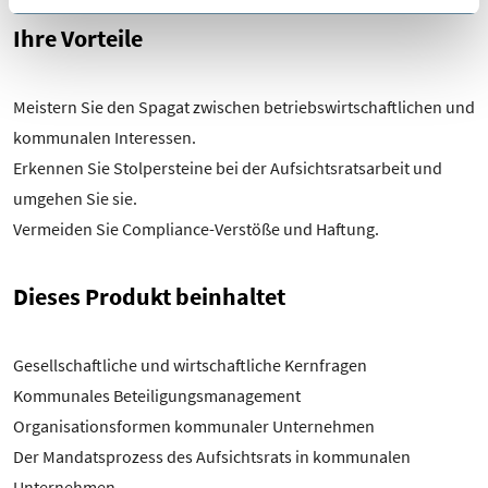
Daten in der EU und den USA zu?
Sofern Sie der Verwendung von Cookies und der
Ihre Vorteile
Verarbeitung in den USA (Art. 49 Abs. 1 S. 1 lit. a
DSGVO) zustimmen, können Sie diese Einwilligung
jederzeit mit Wirkung für die Zukunft widerrufen, indem
Meistern Sie den Spagat zwischen betriebswirtschaftlichen und
Sie unsere Cookie-Einstellungen in der
kommunalen Interessen.
Datenschutzinformation aufrufen und dort im Detail
Erkennen Sie Stolpersteine bei der Aufsichtsratsarbeit und
auswählen, welche Cookies Sie nicht akzeptieren
umgehen Sie sie.
möchten.
Vermeiden Sie Compliance-Verstöße und Haftung.
Dieses Produkt beinhaltet
Gesellschaftliche und wirtschaftliche Kernfragen
Kommunales Beteiligungsmanagement
Organisationsformen kommunaler Unternehmen
Der Mandatsprozess des Aufsichtsrats in kommunalen
Unternehmen