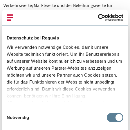
Verkehrswerte/Marktwerte und der Beleihungswerte für
unbebaute und bebaute Grundstücke. Sie benötigen ein
praktisches Arbeitsmittel, das die notwendigen Tabellen,
Indizes und Formeln sowie die wesentlichen Norm- und
Verordnungsauszüge enthält und Ihnen zeitaufwendiges
Datenschutz bei Reguvis
Suchen und umfangreiche Recherche erspart.
Wir verwenden notwendige Cookies, damit unsere
Das Tabellenhandbuch liefert Ihnen auf rund 1000 Seiten
Website technisch funktioniert. Um Ihr Benutzererlebnis
auf unserer Website kontinuierlich zu verbessern und um
wichtige Daten zur Ableitung von Vergleichswerten,
Werbung auf unseren Partner-Websites anzuzeigen,
Ertragswerten und Sachwerten. Durch die komprimierte
möchten wir und unsere Partner auch Cookies setzen,
Sammlung erhalten Sie in diesem handlichen
die für das Funktionieren der Website nicht unbedingt
Nachschlagewerk einen schnellen und einfachen Zugang zu
erforderlich sind. Damit wir diese Cookies verwenden
unentbehrlichen Arbeitsmitteln.
können, benötigen wir Ihre Einwilligung.
Wir weisen darauf hin, dass Informationen aus der
Verwendung von Cookies in den USA verarbeitet werden.
Ihre Vorteile
Einwilligungsauswahl
Die betrifft u.a. unseren Partner Google und dessen
Notwendig
Dienste. Der Schutz von personenbezogenen Daten in