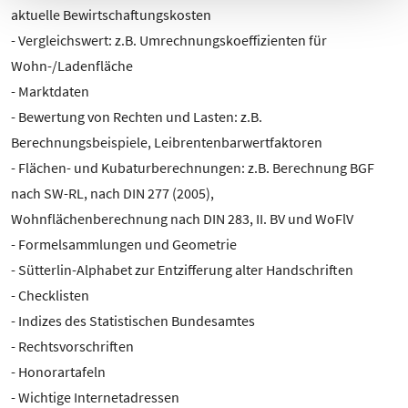
DSGVO) zustimmen, können Sie diese Einwilligung
aktuelle Bewirtschaftungskosten
jederzeit mit Wirkung für die Zukunft widerrufen, indem
- Vergleichswert: z.B. Umrechnungskoeffizienten für
Sie unsere Cookie-Einstellungen in der
Wohn-/Ladenfläche
Datenschutzinformation aufrufen und dort im Detail
- Marktdaten
auswählen, welche Cookies Sie nicht akzeptieren
- Bewertung von Rechten und Lasten: z.B.
möchten.
Berechnungsbeispiele, Leibrentenbarwertfaktoren
- Flächen- und Kubaturberechnungen: z.B. Berechnung BGF
nach SW-RL, nach DIN 277 (2005),
Wohnflächenberechnung nach DIN 283, II. BV und WoFlV
- Formelsammlungen und Geometrie
- Sütterlin-Alphabet zur Entzifferung alter Handschriften
- Checklisten
- Indizes des Statistischen Bundesamtes
- Rechtsvorschriften
- Honorartafeln
- Wichtige Internetadressen