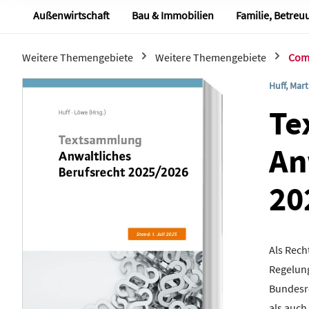
personenbezogenen Daten
Außenwirtschaft
Bau & Immobilien
Familie, Betreu
Sofern Sie der Verwendung 
DSGVO) zustimmen, können 
indem Sie unsere Cookie-Ei
Weitere Themengebiete
Weitere Themengebiete
Com
auswählen, welche Cookies
Huff, Mart
Bildergalerie überspringen
Te
An
20
Als Rech
Regelung
Bundesr
als auch