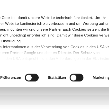
Cookies, damit unsere Website technisch funktioniert. Um Ihr
rer Website kontinuierlich zu verbessern und um Werbung auf u
en, möchten wir und unsere Partner auch Cookies setzen, die f
nicht unbedingt erforderlich sind. Damit wir diese Cookies ver
Einwilligung.
ss Informationen aus der Verwendung von Cookies in den USA ve
 unseren Partner Google und dessen Dienste. Der Schutz von
n den USA entspricht nicht den Anforderungen in der EU, insb
e, die den Schutz Ihrer Daten gegen den Zugriff von staatlichen
o das Risiko, dass diese staatlichen Stellen auf die personenbe
ss der Datenübermittler oder der Empfänger dies wirksam verhi
Präferenzen
Statistiken
Marketin
lche Daten in den USA verarbeitet werden, den von uns verwend
eise zu Cookies und zum Datenschutz finden Sie in unserer
. Den genauen Umfang der genutzten Cookies können Sie ganz
r über den Link zu den Cookie-Einstellungen.
ng von Cookies und der damit verbundenen Verarbeitung Ihrer