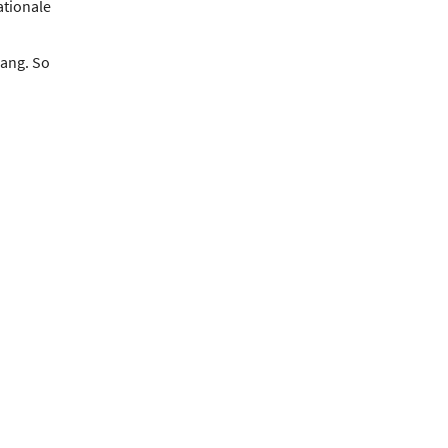
ationale
hang. So