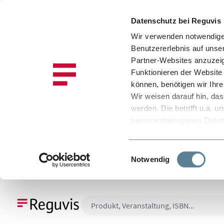
Datenschutz bei Reguvis
Wir verwenden notwendige 
Benutzererlebnis auf unse
Partner-Websites anzuzeig
Funktionieren der Website 
können, benötigen wir Ihre 
Wir weisen darauf hin, da
werden. Die betrifft u.a.
personenbezogenen Daten i
fehlen durchsetzbare Recht
absichern. Es besteht als
Einwilligungsauswahl
zugreifen können, ohne da
Notwendig
Informationen darüber, we
Diensten und weitere Hinw
 Hauptinhalt springen
Zur Suche springen
Zur Hauptnavigation springen
Datenschutzinformation
selbst bestimmen, und zwa
Stimmen Sie der Verwendu