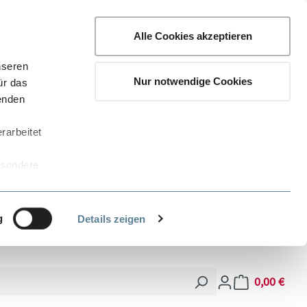
Alle Cookies akzeptieren
nseren
Nur notwendige Cookies
ür das
wenden
rarbeitet
esondere
 Stellen
zogenen Daten
ndern kann.
g
Details zeigen
eten
 bequem
0,00 €
Warenkorb enthä