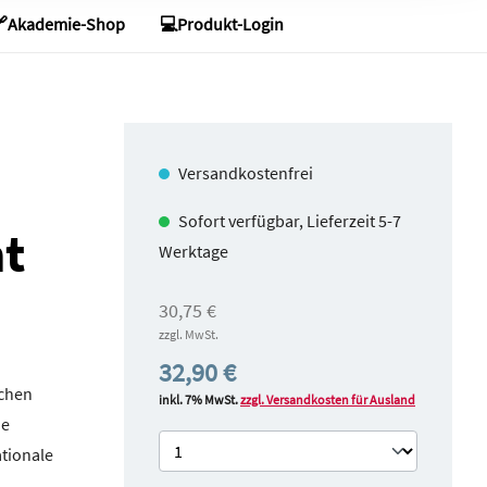
Akademie-Shop
💻Produkt-Login
1 lit. a
iderrufen,
 Detail
Versandkostenfrei
Sofort verfügbar, Lieferzeit 5-7
ht
Werktage
30,75 €
zzgl. MwSt.
32,90 €
ichen
inkl. 7% MwSt.
zzgl. Versandkosten für Ausland
ie
tionale