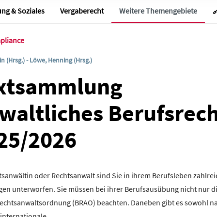
 in der EU und den USA zu?
ung & Soziales
Vergaberecht
Weitere Themengebiete

von Cookies und der Verarbeitung in den USA (Art. 49 Abs. 1 S. 
Sie diese Einwilligung jederzeit mit Wirkung für die Zukunft w
nstellungen in der Datenschutzinformation aufrufen und dort im
pliance
 Sie nicht akzeptieren möchten.
in (Hrsg.) - Löwe, Henning (Hrsg.)
xtsammlung
waltliches Berufsrec
25/2026
tsanwältin oder Rechtsanwalt sind Sie in ihrem Berufsleben zahlre
en unterworfen. Sie müssen bei ihrer Berufsausübung nicht nur d
echtsanwaltsordnung (BRAO) beachten. Daneben gibt es sowohl na
 internationale…