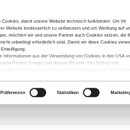
Cookies, damit unsere Website technisch funktioniert. Um Ihr
rer Website kontinuierlich zu verbessern und um Werbung auf u
en, möchten wir und unsere Partner auch Cookies setzen, die f
nicht unbedingt erforderlich sind. Damit wir diese Cookies ver
Einwilligung.
ss Informationen aus der Verwendung von Cookies in den USA ve
 unseren Partner Google und dessen Dienste. Der Schutz von
n den USA entspricht nicht den Anforderungen in der EU, insb
e, die den Schutz Ihrer Daten gegen den Zugriff von staatlichen
o das Risiko, dass diese staatlichen Stellen auf die personenbe
ss der Datenübermittler oder der Empfänger dies wirksam verhi
Präferenzen
Statistiken
Marketin
lche Daten in den USA verarbeitet werden, den von uns verwend
eise zu Cookies und zum Datenschutz finden Sie in unserer
. Den genauen Umfang der genutzten Cookies können Sie ganz
r über den Link zu den Cookie-Einstellungen.
ng von Cookies und der damit verbundenen Verarbeitung Ihrer