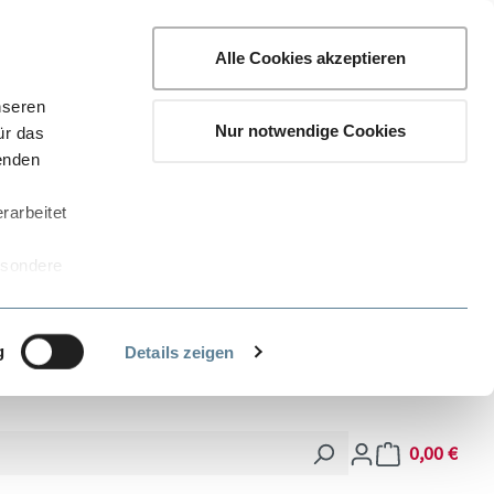
Alle Cookies akzeptieren
nseren
Nur notwendige Cookies
ür das
wenden
rarbeitet
esondere
 Stellen
zogenen Daten
ndern kann.
g
Details zeigen
eten
 bequem
0,00 €
Warenkorb enthä