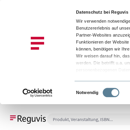
Datenschutz bei Reguvis
Wir verwenden notwendige 
Benutzererlebnis auf unse
Partner-Websites anzuzeig
Funktionieren der Website 
können, benötigen wir Ihre 
Wir weisen darauf hin, da
werden. Die betrifft u.a.
personenbezogenen Daten i
fehlen durchsetzbare Recht
absichern. Es besteht als
Einwilligungsauswahl
zugreifen können, ohne da
Notwendig
Informationen darüber, we
Diensten und weitere Hinw
 Hauptinhalt springen
Zur Suche springen
Zur Hauptnavigation springen
Datenschutzinformation
selbst bestimmen, und zwa
Stimmen Sie der Verwendu