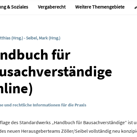
 in der EU und den USA zu?
ung & Soziales
Vergaberecht
Weitere Themengebiete

von Cookies und der Verarbeitung in den USA (Art. 49 Abs. 1 S. 
Sie diese Einwilligung jederzeit mit Wirkung für die Zukunft w
nstellungen in der Datenschutzinformation aufrufen und dort im
 Sie nicht akzeptieren möchten.
tthias (Hrsg.) - Seibel, Mark (Hrsg.)
ndbuch für
usachverständige
nline)
e und rechtliche Informationen für die Praxis
uflage des Standardwerks „Handbuch für Bausachverständige“ ist u
des neuen Herausgeberteams Zöller/Seibel vollständig neu konzipi