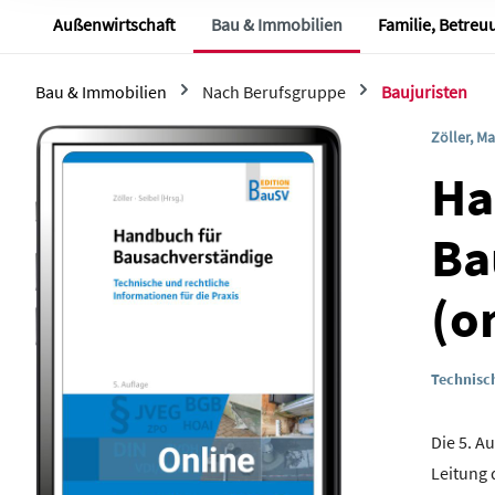
personenbezogenen Daten
Außenwirtschaft
Bau & Immobilien
Familie, Betreu
Sofern Sie der Verwendung 
DSGVO) zustimmen, können 
indem Sie unsere Cookie-Ei
Bau & Immobilien
Nach Berufsgruppe
Baujuristen
auswählen, welche Cookies
Zöller, Ma
Bildergalerie überspringen
Ha
Ba
(o
Technisch
Die 5. A
Leitung 