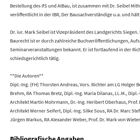
Bestellung des IfS und AIBau, ist zusammen mit Dr. Seibel 
veröffentlicht in der IBR, Der Bausachverständige u.a. und h
Dr. iur. Mark Seibel ist Vizepräsident des Landgerichts Siegen.
Baurecht ist er durch zahlreiche Buchveröffentlichungen, Aufsä
Seminarveranstaltungen bekannt. Er ist fortlaufend in der Ri
schiedsgerichtlich tätig.
**Die Autoren**
Dipl.-Ing. (FH) Thorsten Andreas, Vors. Richter am LG Holger Be
Brehm, RA Thomas Bretz, Dipl.-Ing. Maria Dilanas, LL.M., Dipl.-In
Architekt Martin Mohrmann, Dr.-Ing. Heribert Oberhaus, Prof. Di
Architekt Werner Seifert, Dipl.-Ing. Silke Sous, RA Dr. Marc Ste
Jürgen Warkus, RA Alexander Weber, Prof. Dr. Mark von Wietersh
Bibliografische Angaben