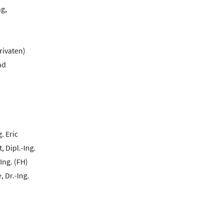
g,
rivaten)
nd
. Eric
, Dipl.-Ing.
Ing. (FH)
, Dr.-Ing.