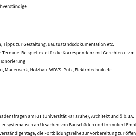
achverständige
n, Tipps zur Gestaltung, Bauzustandsdokumentation etc.
e Termine, Beispieltexte für die Korrespondenz mit Gerichten u.v.m.
 Honorierung
n, Mauerwerk, Holzbau, WDVS, Putz, Elektrotechnik etc.
hadensfragen am KIT (Universität Karlsruhe), Architekt und ö.b.u.v.
t er systematisch an Ursachen von Bauschäden und formuliert Em
verständigentage, die Fortbildungsreihe zur Vorbereitung zur öffen