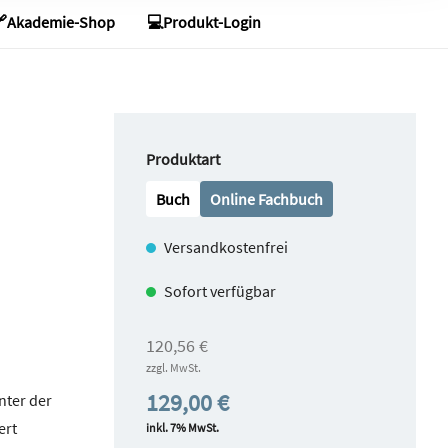
Akademie-Shop
💻Produkt-Login
1 lit. a
iderrufen,
 Detail
auswählen
Produktart
Buch
Online Fachbuch
Versandkostenfrei
Sofort verfügbar
120,56 €
zzgl. MwSt.
129,00 €
nter der
ert
inkl. 7% MwSt.