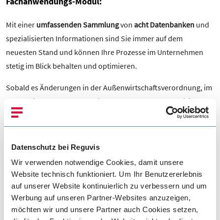
Fachanwendungs-Modul:
Mit einer
umfassenden Sammlung
von
acht Datenbanken
und
spezialisierten Informationen sind Sie immer auf dem
neuesten Stand und können Ihre Prozesse im Unternehmen
stetig im Blick behalten und optimieren.
Sobald es Änderungen in der Außenwirtschaftsverordnung, im
Außenwirtschaftsgesetz, Unionszollkodex oder aktualisierte
Sanktionspakete und Güterlisten oder weitere exportkontroll-
bzw. zollrechtliche Neuregelungen gibt, werden die
entsprechenden Normen in den Datenbanken aktualisiert.
Datenschutz bei Reguvis
Damit Sie diese schneller in der Praxis anwenden können, sind
Wir verwenden notwendige Cookies, damit unsere
die Normen mit verständlichen Erläuterungen von
Website technisch funktioniert. Um Ihr Benutzererlebnis
namenhaften Experten ergänzt und werden
sukzessiv
auf unserer Website kontinuierlich zu verbessern und um
erweitert.
Werbung auf unseren Partner-Websites anzuzeigen,
möchten wir und unsere Partner auch Cookies setzen,
Datenbanken: