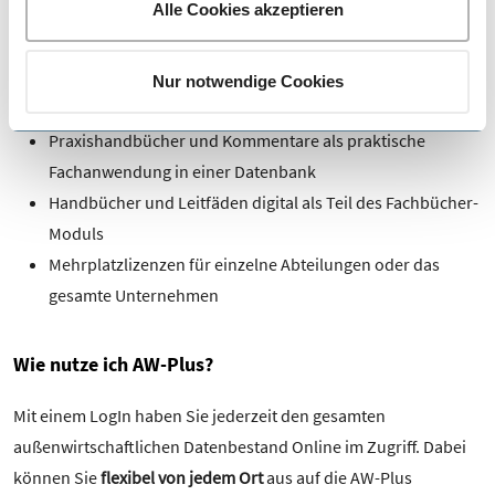
Alle Cookies akzeptieren
bequem selbst bestimmen, und zwar über den Link zu
Details der aktuellen Live-Version weichen ab.
den Cookie-Einstellungen.
Stimmen Sie der Verwendung von Cookies und der damit
Fachzeitschriften als Online-Abonnement mit Zugriff auf
Nur notwendige Cookies
verbundenen Verarbeitung Ihrer personenbezogenen
Archive + Zusendung der Printhefte
Daten in der EU und den USA zu?
Praxishandbücher und Kommentare als praktische
Sofern Sie der Verwendung von Cookies und der
Fachanwendung in einer Datenbank
Verarbeitung in den USA (Art. 49 Abs. 1 S. 1 lit. a
DSGVO) zustimmen, können Sie diese Einwilligung
Handbücher und Leitfäden digital als Teil des Fachbücher-
jederzeit mit Wirkung für die Zukunft widerrufen, indem
Moduls
Sie unsere Cookie-Einstellungen in der
Mehrplatzlizenzen für einzelne Abteilungen oder das
Datenschutzinformation aufrufen und dort im Detail
gesamte Unternehmen
auswählen, welche Cookies Sie nicht akzeptieren
möchten.
Wie nutze ich AW-Plus?
Mit einem LogIn haben Sie jederzeit den gesamten
außenwirtschaftlichen Datenbestand Online im Zugriff. Dabei
können Sie
flexibel von jedem Ort
aus auf die AW-Plus