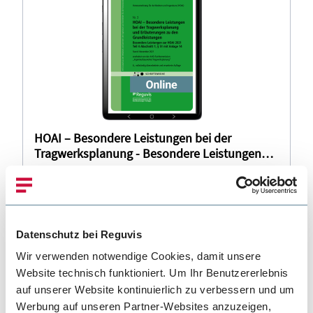
HOAI – Besondere Leistungen bei der
Tragwerksplanung - Besondere Leistungen
zur HOAI 2013 Teil 4, § 51 mit Anlage 14
Online-Publikation
(online)
16,80 €
inkl. MwSt.
Datenschutz bei Reguvis
Details
Wir verwenden notwendige Cookies, damit unsere
Website technisch funktioniert. Um Ihr Benutzererlebnis
auf unserer Website kontinuierlich zu verbessern und um
Werbung auf unseren Partner-Websites anzuzeigen,