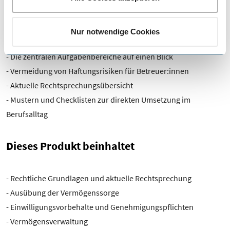
den Cookie-Einstellungen.
Ihre Vorteile
Stimmen Sie der Verwendung von Cookies und der damit
Nur notwendige Cookies
verbundenen Verarbeitung Ihrer personenbezogenen
Daten in der EU und den USA zu?
- Die zentralen Aufgabenbereiche auf einen Blick
Sofern Sie der Verwendung von Cookies und der
- Vermeidung von Haftungsrisiken für Betreuer:innen
Verarbeitung in den USA (Art. 49 Abs. 1 S. 1 lit. a
- Aktuelle Rechtsprechungsübersicht
DSGVO) zustimmen, können Sie diese Einwilligung
jederzeit mit Wirkung für die Zukunft widerrufen, indem
- Mustern und Checklisten zur direkten Umsetzung im
Sie unsere Cookie-Einstellungen in der
Berufsalltag
Datenschutzinformation aufrufen und dort im Detail
auswählen, welche Cookies Sie nicht akzeptieren
Dieses Produkt beinhaltet
möchten.
- Rechtliche Grundlagen und aktuelle Rechtsprechung
- Ausübung der Vermögenssorge
- Einwilligungsvorbehalte und Genehmigungspflichten
- Vermögensverwaltung