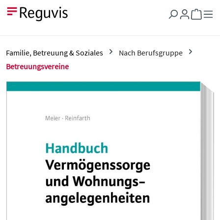
Zum Hauptinhalt springen
Warenkor
Familie, Betreuung & Soziales
Nach Berufsgruppe
Betreuungsvereine
Bildergalerie überspringen