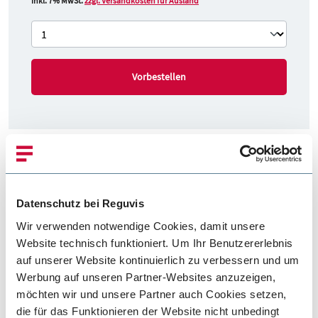
inkl. 7% MwSt.
zzgl. Versandkosten für Ausland
Vorbestellen
Produktbeschreibung
Datenschutz bei Reguvis
Das Standardwerk für die zentralen Aufgabenbereiche
Wir verwenden notwendige Cookies, damit unsere
Vermögenssorge und Wohnungsangelegenheiten. Hier finden
Website technisch funktioniert. Um Ihr Benutzererlebnis
Sie das notwendige Fach- und Handlungswissen zur effektiven
auf unserer Website kontinuierlich zu verbessern und um
Bewältigung aller anfallenden Aufgaben rund um
Werbung auf unseren Partner-Websites anzuzeigen,
Vermögensverwaltung, Immobiliengeschäfte, Schenkungen,
möchten wir und unsere Partner auch Cookies setzen,
Erben und Vererben, Mieten und Vermieten.
die für das Funktionieren der Website nicht unbedingt