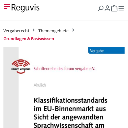
Zum Hauptinhalt springen
Warenkor
Vergaberecht
Themengebiete
Grundlagen & Basiswissen
Bildergalerie überspringen