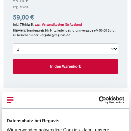
55,14 €
zzgl. MwSt.
59,00 €
inkl. 7% MwSt.
zzgl. Versandkosten für Ausland
Hinweis:
Sonderpreis für Mitglieder des forum vergabe e.V. 50,00 Euro,
zu beziehen über: vergabe@reguvis.de
In den Warenkorb
Produktbeschreibung
Der vorliegende Titel beleuchtet das Thema CPV-Code. Dem
Datenschutz bei Reguvis
korrekten Einsatz des CPV-Codes kommt eine enorme
Wir verwenden notwendige Cookies, damit unsere